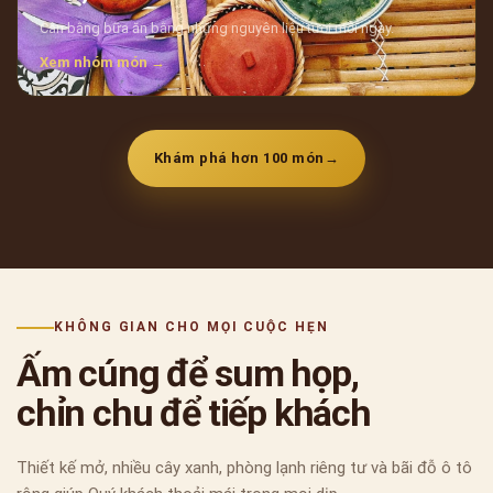
Cân bằng bữa ăn bằng những nguyên liệu tươi mỗi ngày.
Xem nhóm món →
Khám phá hơn 100 món
→
KHÔNG GIAN CHO MỌI CUỘC HẸN
Ấm cúng để sum họp,
chỉn chu để tiếp khách
Thiết kế mở, nhiều cây xanh, phòng lạnh riêng tư và bãi đỗ ô tô