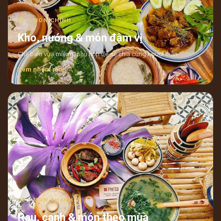
02 • MÓN CHÍNH
Kho, nướng & món đậm vị
Chế biến vừa miệng, phù hợp để sẻ chia cùng người thân.
Xem nhóm món →
03 • MÓN THANH VỊ
Rau, canh & món theo mùa