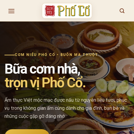
Skip
to
content
CƠM NIÊU PHỐ CỔ • BUÔN MA THUỘT
Bữa cơm nhà,
trọn vị Phố Cổ.
Ẩm thực Việt mộc mạc được nấu từ nguyên liệu tươi, phục
vụ trong không gian ấm cúng dành cho gia đình, bạn bè và
những cuộc gặp gỡ đáng nhớ.