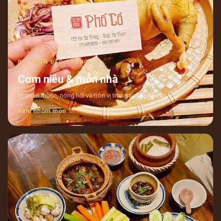
01 • MÓN ĐẶC TRƯNG
Cơm niêu & món nhà
Vị quen thuộc, nóng hổi và tròn vị trong từng phần ăn.
Xem nhóm món →