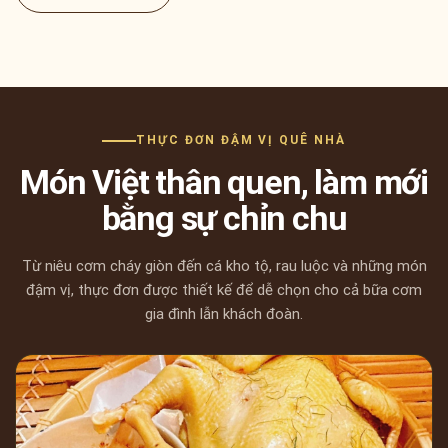
THỰC ĐƠN ĐẬM VỊ QUÊ NHÀ
Món Việt thân quen, làm mới
bằng sự chỉn chu
Từ niêu cơm cháy giòn đến cá kho tộ, rau luộc và những món
đậm vị, thực đơn được thiết kế để dễ chọn cho cả bữa cơm
gia đình lẫn khách đoàn.