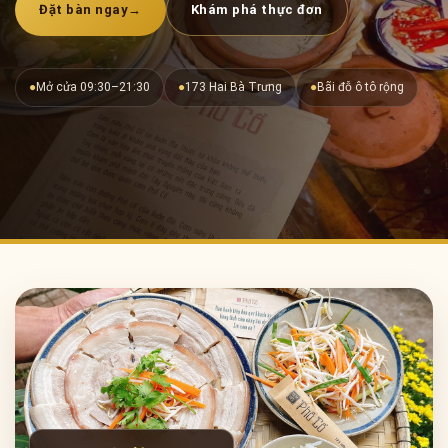
Đặt bàn ngay
→
Khám phá thực đơn
●
Mở cửa 09:30–21:30
●
173 Hai Bà Trưng
●
Bãi đỗ ô tô rộng